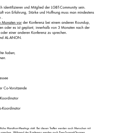
h identifizieren und Mitglied der LGBT-Community sein.
aft von Erfahrung, Stärke und Hoffnung
muss man mindestens
n
.
 6 Monaten vor
der Konferenz bei einem anderen Roundup,
en oder es ist geplant, innerhalb von 3 Monaten nach der
 oder einer anderen Konferenz zu sprechen.
 und AL-ANON.
hte haben,
men.
nessee
er Co-Vorsitzende
-Koordinator
p-Koordinator
tliche Marathon-Meetings statt. Bei diesen Treffen werden auch Menschen mit
s sprechen. Während der Konferenz werden auch Peer-Support-Gruppen