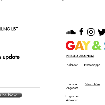
LING LIST
n update
PRESSE & ZEUGNISSE
Kalender
Pressemappe
Partner-
Privatsphäre
Angebote
ribe Now
Fragen und
Antworten