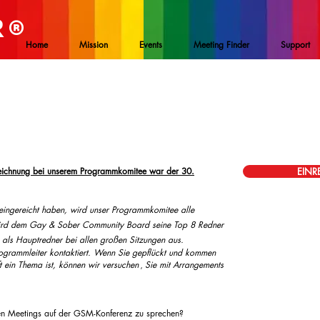
R
®
Home
Mission
Events
Meeting Finder
Support
ufzeichnung bei unserem Programmkomitee war der 30.
EINR
ingereicht haben, wird unser Programmkomitee alle
ird dem Gay & Sober Community Board seine Top 8 Redner
 als Hauptredner bei allen großen Sitzungen aus.
grammleiter kontaktiert. Wenn Sie gepflückt und kommen
t ein Thema ist, können wir versuchen
Sie mit Arrangements
,
en Meetings auf der GSM-Konferenz zu sprechen?