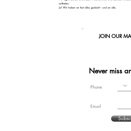
auftreten.
Ja! Wir haben an fast alles gedacht - und an alle.
JOIN OUR MAI
Never miss a
Phone
Email
Subsc