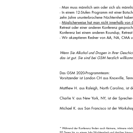
- Man muss männlich sein oder sich als männlic
- In einem 12-Stufen-
Programm mit einer
Botsch
zehn Jahre ununterbrochene Nüchternheit habe
-
Möglicherweise hat man nicht innerhalb von
Retreat oder einer anderen Konferenz gesproch
Konferenz bei einem anderen Roundup, Retreat
- Wir akzeptieren Redner von AA, NA, CMA
Wenn Sie Alkohol
und Drogen in Ihrer Geschic
das ist gut.
Sie sind bei GSM herzlich willkom
Das GSM 2020-Programmteam:
Vorsitzender ist Landon CH aus Knoxville, Ten
Matthew H. aus Raleigh, North Carolina, ist d
Charlie V. aus New York, NY, ist der Sprecher
Michael K. aus San Francisco ist der Worksho
* Während der Konferenz finden auch kleinere, intimere näch
90 Tagen bis zu einem Jahr Nüchternheit und darüber hinau