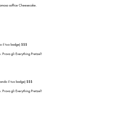
famosa soffice Cheesecake.
do il tuo badge) $$$
e. Prova gli Everything Pretzel!
rando il tuo badge) $$$
e. Prova gli Everything Pretzel!