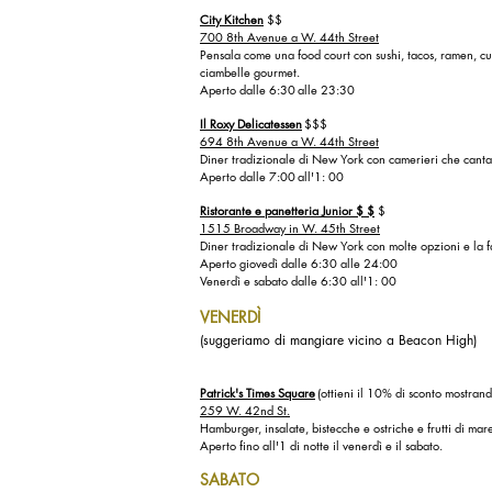
City Kitchen
$$
700 8th Avenue a W. 44th Street
Pensala come una food court con sushi, tacos, ramen, c
ciambelle gourmet.
Aperto dalle 6:30
alle 23:30
Il Roxy Delicatessen
$$$
694 8th Avenue a W. 44th Street
Diner tradizionale di New York con camerieri che canta
Aperto dalle 7:00
all'1: 00
Ristorante e panetteria Junior $ $
$
1515 Broadway in W. 45th Street
Diner tradizionale di New York con molte opzioni e la 
Aperto giovedì dalle 6:30 alle 24:00
Venerdì e sabato dalle 6:30 all'1: 00
VENERDÌ
(suggeriamo di mangiare vicino a Beacon High)
Patrick's Times Square
(ottieni il 10% di sconto mostran
259 W. 42nd St.
Hamburger, insalate, bistecche e ostriche e frutti di mar
Aperto fino all'1 di notte il venerdì e il sabato.
SABATO