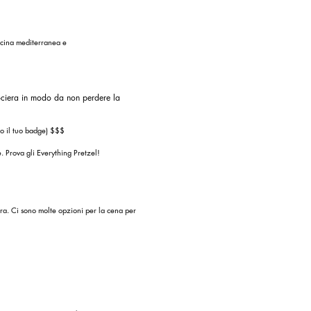
ucina mediterranea e
rociera in modo da non perdere la
do il tuo badge) $$$
e. Prova gli Everything Pretzel!
ra. Ci sono molte opzioni per la cena per