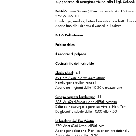
(suggeriamo di mangiare vicino alla High School)
Patrick's Times Square
(ottieni uno sconto del 10% most
259 W. 42nd St.
Hamburger, insalate, bistecche e ostriche e frutti di mar
Aperto fino all'1 di notte il venerdì e il sabato.
Katz's Delicatessen
Pulcino dolce
Il negozio di polpette
Cucina fritta del nastro blu
Shake Shack
$$
691 8th Avenue a W. 44th Street
Hamburger e frullati famosi!
Aperto tutti i giorni dalle 10:30 a mezzanotte
Cinque ragazzi hamburger
$$
253 W. 42nd Street vicino all'8th Avenue
Deliziosi hamburger e patatine fritte di New York.
Da giovedì a sabato dalle 10:00 alle 4:00
La fonderia del The Westin
270 West 43rd Street all'8th Ave.
Aperto per colazione. Piatti americani tradizionali.
Aperto dalle 7:00 alle 12:30