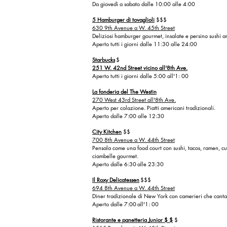
Da giovedì a sabato dalle 10:00 alle 4:00
5 Hamburger di tovaglioli
$$$
630 9th Avenue a W. 45th Street
Deliziosi hamburger gourmet, insalate e persino sushi a
Aperto tutti i giorni dalle 11:30 alle 24:00
Starbucks
$
251 W. 42nd Street vicino all'8th Ave.
Aperto tutti i giorni dalle 5:00 all'1: 00
La fonderia del The Westin
270 West 43rd Street all'8th Ave.
Aperto per colazione. Piatti americani tradizionali.
Aperto dalle 7:00 alle 12:30
City Kitchen
$$
700 8th Avenue a W. 44th Street
Pensala come una food court con sushi, tacos, ramen, c
ciambelle gourmet.
Aperto dalle 6:30
alle 23:30
Il Roxy Delicatessen
$$$
694 8th Avenue a W. 44th Street
Diner tradizionale di New York con camerieri che canta
Aperto dalle 7:00
all'1: 00
Ristorante e panetteria Junior $ $
$