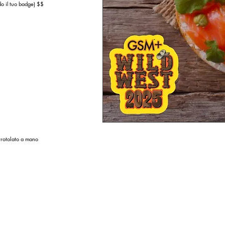
o il
tuo badge) $$
rrotolato a mano