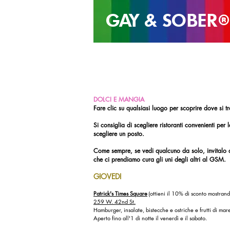
GAY & SOB
ER
®
DOLCI E MANGIA
Fare clic su qualsiasi luogo per scoprire dove si t
Si consiglia di scegliere ristoranti convenienti per
scegliere un posto.
Come sempre, se vedi qualcuno da solo, invitalo 
che ci prendiamo cura gli uni degli altri al GSM.
GIOVEDI
Patrick's Times Square
(ottieni il 10% di sconto mostran
259 W. 42nd St.
Hamburger, insalate, bistecche e ostriche e frutti di mar
Aperto fino all'1 di notte il venerdì e il sabato.