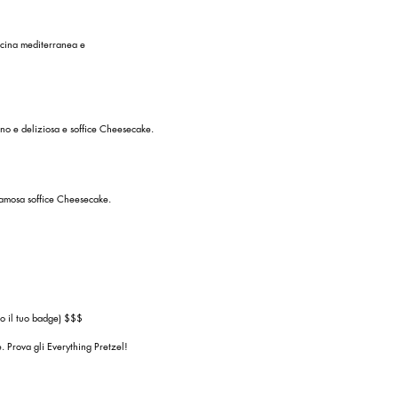
ucina mediterranea e
no e deliziosa e soffice Cheesecake.
famosa soffice Cheesecake.
do il tuo badge) $$$
e. Prova gli Everything Pretzel!