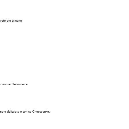
rrotolato a mano
ucina mediterranea e
no e deliziosa e soffice Cheesecake.