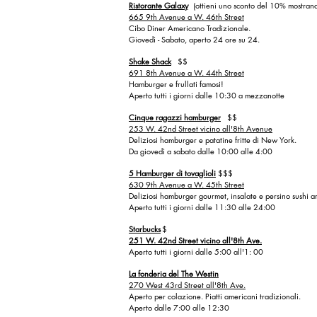
Ristorante Galaxy
(ottieni uno sconto del 10% mostrand
665 9th Avenue a W. 46th Street
Cibo Diner Americano Tradizionale.
Giovedì - Sabato, aperto 24 ore su 24.
Shake Shack
$$
691 8th Avenue a W. 44th Street
Hamburger e frullati famosi!
Aperto tutti i giorni dalle 10:30 a mezzanotte
Cinque ragazzi hamburger
$$
253 W. 42nd Street vicino all'8th Avenue
Deliziosi hamburger e patatine fritte di New York.
Da giovedì a sabato dalle 10:00 alle 4:00
5 Hamburger di tovaglioli
$$$
630 9th Avenue a W. 45th Street
Deliziosi hamburger gourmet, insalate e persino sushi a
Aperto tutti i giorni dalle 11:30 alle 24:00
Starbucks
$
251 W. 42nd Street vicino all'8th Ave.
Aperto tutti i giorni dalle 5:00 all'1: 00
La fonderia del The Westin
270 West 43rd Street all'8th Ave.
Aperto per colazione. Piatti americani tradizionali.
Aperto dalle 7:00 alle 12:30