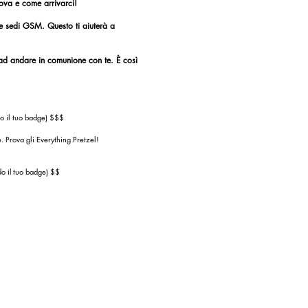
rova e come arrivarci!
 le sedi GSM. Questo ti aiuterà a
ad andare in comunione con te. È così
do il tuo badge) $$$
e. Prova gli Everything Pretzel!
o il
tuo badge) $$