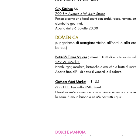
City Kitchen
$$
700 8th Avenue a W. 44th Street
Pensala come una food court con sushi, tacos, ramen, c
ciambelle gourmet.
Aperto dalle 6:30
alle 23:30
DOMENICA
(suggeriamo di mangiare vicino all'hotel o alla c
barca.)
Patrick's Times Square
(ottieni il 10% di sconto mostran
259 W. 42nd St.
Hamburger, insalate, bistecche e ostriche e frutti di mar
Aperto fino all'1 di notte il venerdì e il sabato.
Gotham West Market
$ - $$
600 11th Ave sulla 45th Street
Questa è un'enorme area ristorazione vicino alla crocie
la cena. È molto buono e ce n'è per tutti i gusti.
DOLCI E MANGIA