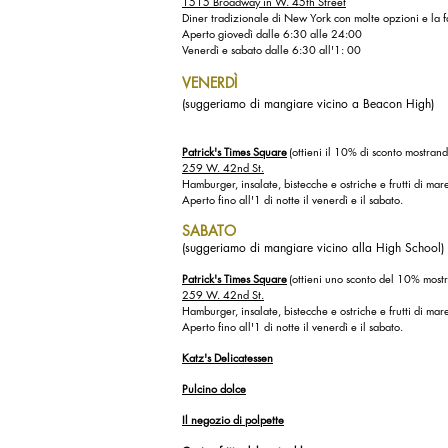
1515 Broadway in W. 45th Street
Diner tradizionale di New York con molte opzioni e la 
Aperto giovedì dalle 6:30 alle 24:00
Venerdì e sabato dalle 6:30 all'1: 00
VENERDÌ
(suggeriamo di mangiare vicino a Beacon High)
Patrick's Times Square
(ottieni il 10% di sconto mostran
259 W. 42nd St.
Hamburger, insalate, bistecche e ostriche e frutti di mar
Aperto fino all'1 di notte il venerdì e il sabato.
SABATO
(suggeriamo di mangiare vicino alla High School)
Patrick's Times Square
(ottieni uno sconto del 10% most
259 W. 42nd St.
Hamburger, insalate, bistecche e ostriche e frutti di mar
Aperto fino all'1 di notte il venerdì e il sabato.
Katz's Delicatessen
Pulcino dolce
Il negozio di polpette