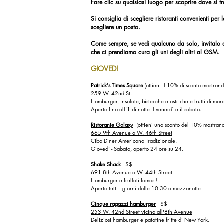
Fare clic su qualsiasi luogo per scoprire dove si t
Si consiglia di scegliere ristoranti convenienti per
scegliere un posto.
Come sempre, se vedi qualcuno da solo, invitalo 
che ci prendiamo cura gli uni degli altri al GSM.
GIOVEDI
Patrick's Times Square
(ottieni il 10% di sconto mostran
259 W. 42nd St.
Hamburger, insalate, bistecche e ostriche e frutti di mar
Aperto fino all'1 di notte il venerdì e il sabato.
Ristorante Galaxy
(ottieni uno sconto del 10% mostrand
665 9th Avenue a W. 46th Street
Cibo Diner Americano Tradizionale.
Giovedì - Sabato, aperto 24 ore su 24.
Shake Shack
$$
691 8th Avenue a W. 44th Street
Hamburger e frullati famosi!
Aperto tutti i giorni dalle 10:30 a mezzanotte
Cinque ragazzi hamburger
$$
253 W. 42nd Street vicino all'8th Avenue
Deliziosi hamburger e patatine fritte di New York.