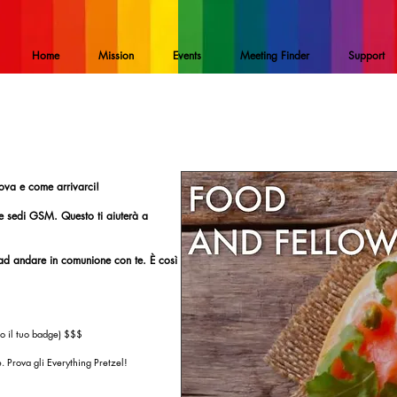
Home
Mission
Events
Meeting Finder
Support
rova e come arrivarci!
 le sedi GSM. Questo ti aiuterà a
ad andare in comunione con te. È così
do il tuo badge) $$$
e. Prova gli Everything Pretzel!