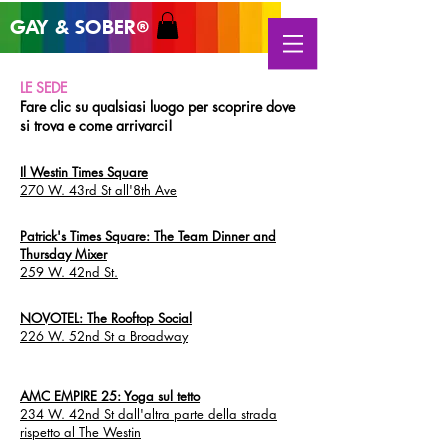
GAY & SOB
ER
®
LE SEDE
Fare clic su qualsiasi luogo per scoprire dove
si trova e come arrivarci!
Il Westin Times Square
270 W. 43rd St all'8th Ave
Patrick's Times Square: The Team Dinner and
Thursday Mixer
259 W. 42nd St.
NOVOTEL: The Rooftop Social
226 W. 52nd St a Broadway
AMC EMPIRE 25: Yoga sul tetto
234 W. 42nd St dall'altra parte della strada
rispetto al The Westin