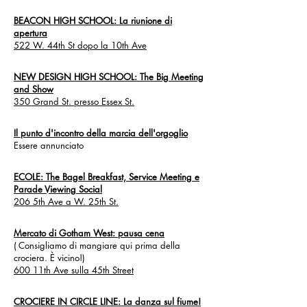
BEACON HIGH SCHOOL: La riunione di
apertura
522 W. 44th St dopo la 10th Ave
NEW DESIGN HIGH SCHOOL: The Big Meeting
and Show
350 Grand St. presso Essex St.
Il punto d'incontro della marcia dell'orgoglio
Essere annunciato
ECOLE: The Bagel Breakfast, Service Meeting e
Parade Viewing Social
206 5th Ave a W. 25th St.
Mercato di Gotham West: pausa cena
(
Consigliamo di mangiare qui prima della
crociera. È vicino!)
600 11th Ave sulla 45th Street
CROCIERE IN CIRCLE LINE: La danza sul fiume!