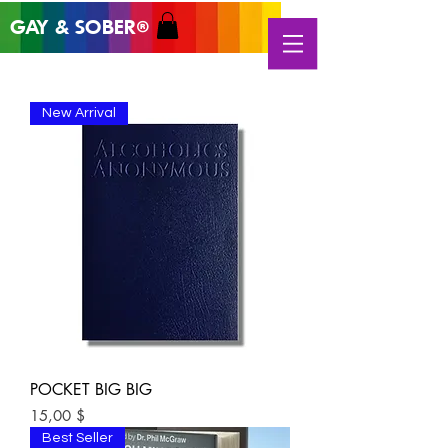
GAY & SOB
ER
®
New Arrival
POCKET BIG BIG
Цена
15,00 $
Best Seller