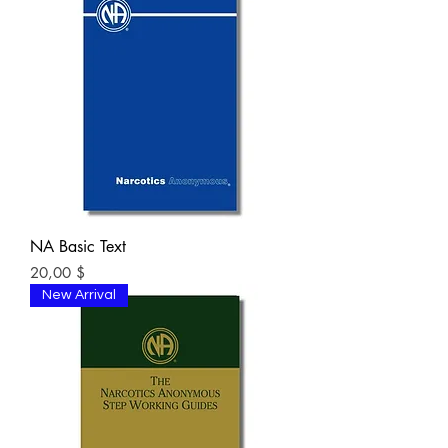
NA Basic Text
Цена
20,00 $
New Arrival