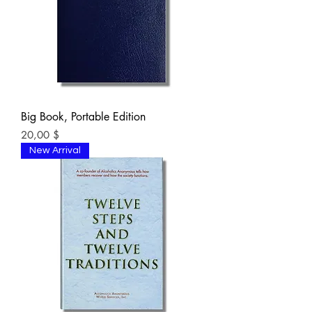
Big Book, Portable Edition
Цена
20,00 $
New Arrival