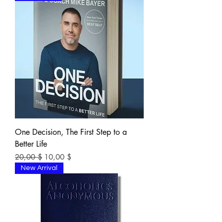
One Decision, The First Step to a
Better Life
Обычная цена
Цена со скидкой
20,00 $
10,00 $
New Arrival