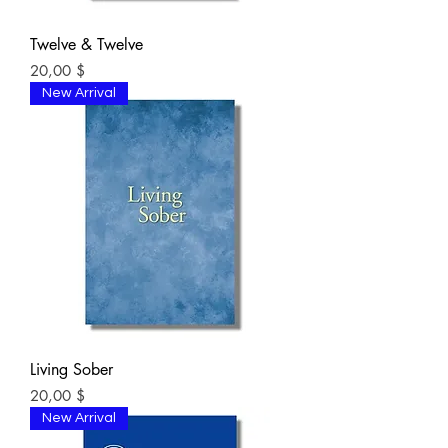
Twelve & Twelve
Цена
20,00 $
New Arrival
Living Sober
Цена
20,00 $
New Arrival