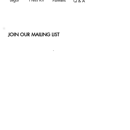
Partners
Q & A
JOIN OUR MAILING LIST
Never miss an update
Phone
Email
Subscribe Now