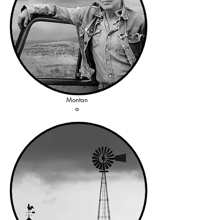
Montan
a