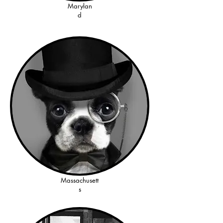
Marylan
d
Massachusett
s