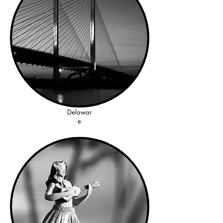
Delawar
e