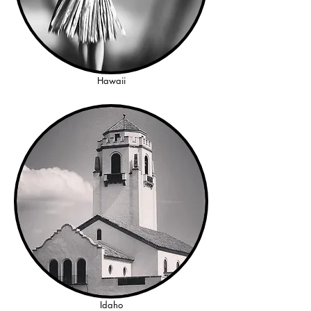
Hawaii
Idaho