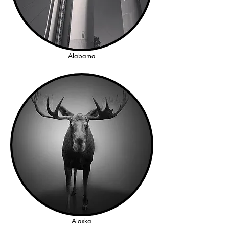
Alabama
Alaska