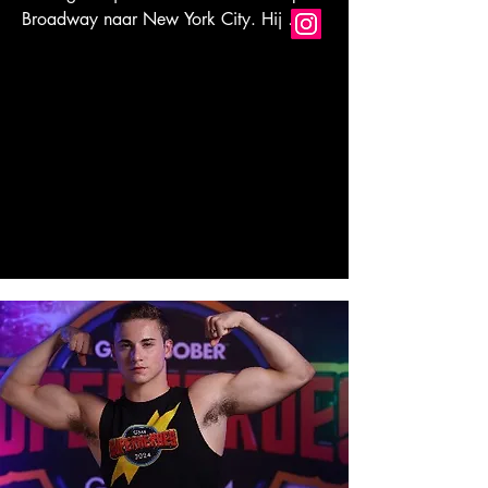
Broadway naar New York City. Hij 
speelde in Bob Fosse's DANCIN' on 
Broadway, Apple TV's Spirited with 
Ryan Reynolds en Will Ferrell, The Music 
Man on Broadway, The National Tour of 
WICKED, NBC's World of Dance, "Boys 
in the Street" MV voor A Great Big 
Word , en nam deel aan NYCDA 
National.  

Volg Aydin op Instagram @aydineyikan