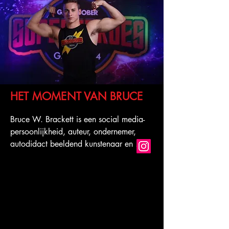
HET MOMENT VAN BRUCE
Bruce W. Brackett is een social media-
persoonlijkheid, auteur, ondernemer, 
autodidact beeldend kunstenaar en 
internationale motiverende spreker. 
Oorspronkelijk afkomstig uit het 
zuidwesten van Montana, verhuisde 
BWB op 18-jarige leeftijd naar New 
York om zijn dromen na te streven: op 
Broadway staan. Na veel afleidingen, 