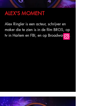
ALEX'S MOMENT
Alex Ringler is een acteur, schrijver en 
maker die te zien is in de film BROS, op 
tv in Harlem en FBI, en op Broadway in 
West Side Story. Zijn serie Annoyingly 
Fit Neighbor en zijn korte film Haunted 
zijn op verschillende filmfestivals 
vertoond en bekroond. Hij is momenteel 
op de nationale tournee van Mrs. 
Doubtfire, the Musical. Zijn volgende 
serie The Struggle staat gepland voor 
2024. 

Volg Alex op Instagram @alexringler