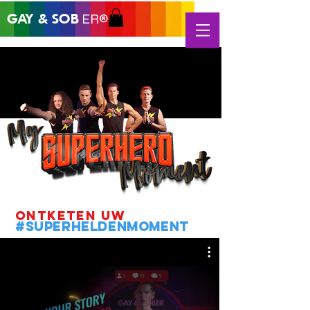
GAY &
SOB
ER®
Ontketen
uw
#superheldenmoment