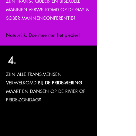
ZIJN TRANS-, QUEER- EN BISEXUELE
MANNEN VERWELKOMD OP DE GAY &
SOBER MANNENCONFERENTIE?
Natuurlijk. Doe mee met het plezier!
4.
ZIJN ALLE TRANS-MENSEN
VERWELKOMD BIJ
DE PRIDE-VIERING
MAART EN DANSEN OP DE RIVIER OP
PRIDE-ZONDAG?
Ja.
De Pride-viering
op Pride Sunday is
voor
ALLE LGBTQ + -mensen in de
herstelgemeenschap
en bondgenoten. De