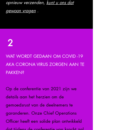
opnieuw verzenden,
kunt u ons dat
gewoon vragen
.
2
WAT WORDT GEDAAN OM COVID -19
AKA CORONA VIRUS ZORGEN AAN TE
PAKKEN?
Op de conferentie van 2021 zijn we
details aan het herzien om de
gemoedsrust van de deelnemers te
garanderen. Onze Chief Operations
Officer heeft een solide plan ontwikkeld
dat tijdens de conferentie van kracht zal