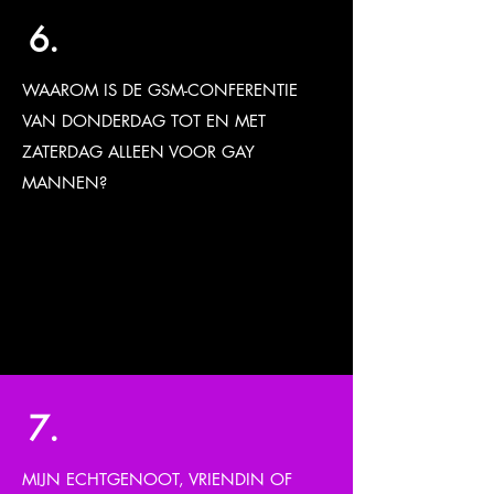
6.
WAAROM IS DE GSM-CONFERENTIE
VAN DONDERDAG TOT EN MET
ZATERDAG ALLEEN VOOR GAY
MANNEN?
Omdat we het gevoel hebben dat er
behoefte is aan speciale programmering
die spreekt over de ervaring van een
"homoman" in herstel.
7.
MIJN ECHTGENOOT, VRIENDIN OF