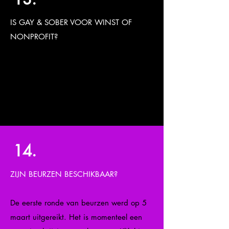
IS GAY & SOBER VOOR WINST OF
NONPROFIT?
Ja. Gay & Sober Inc. is een
geregistreerde 501c3 belastingvrije non-
profitorganisatie. Er zijn geen betaalde
posities. Iedereen is vrijwilliger.
14.
ZIJN BEURZEN BESCHIKBAAR?
De eerste ronde van beurzen werd op 5
maart uitgereikt. Het is momenteel een