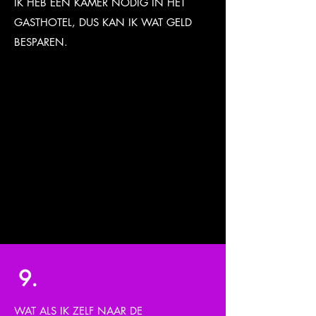
IK HEB EEN KAMER NODIG IN HET
GASTHOTEL, DUS KAN IK WAT GELD
BESPAREN.
Neem contact op met ons
Huisvestingsteam via
housing@gayandsober.org
en zij zullen
proberen je te matchen met anderen die
een kamergenoot nodig hebben.
Ook, hoewel er staat dat er een is, zijn er
GEEN bestemmingskosten.
9.
WAT ALS IK ZELF NAAR DE