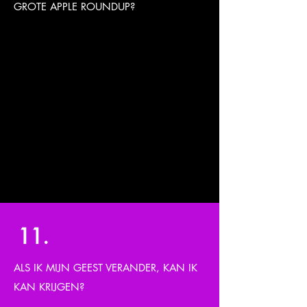
GROTE APPLE ROUNDUP?
Absoluut niet. GSM is 4 volle dagen met
workshops, activiteiten, fellowship, plezier
en entertainment. GSM trekt deelnemers
van over de hele wereld. GSM is hoog
geproduceerd, druk bezocht en heeft een
energieke uitstraling. Het is alsof je een
appel met een perzik vergelijkt. Er gaat
niets boven!
11.
ALS IK MIJN GEEST VERANDER, KAN IK
KAN KRIJGEN?