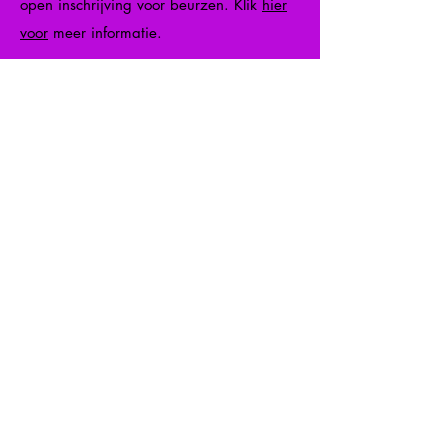
open inschrijving voor beurzen. Klik
hier
voor
meer informatie.
15.
IK HEB DE VOORKEUR VAN EEN
AANPAK ZOALS PEER-ONDERSTEUNING
OF SLIM HERSTEL. IS DIT OKE? WORD IK
GEACCEPTEERD?
Het korte antwoord is ja. GSM is niet uw
typische Roundup. Daarom heet het een
conferentie. Het hele weekend is bedoeld
om een ​​breed scala aan bezoekers aan
te spreken. Alle activiteiten en workshops
gaan over gezondheid & welzijn. Niet