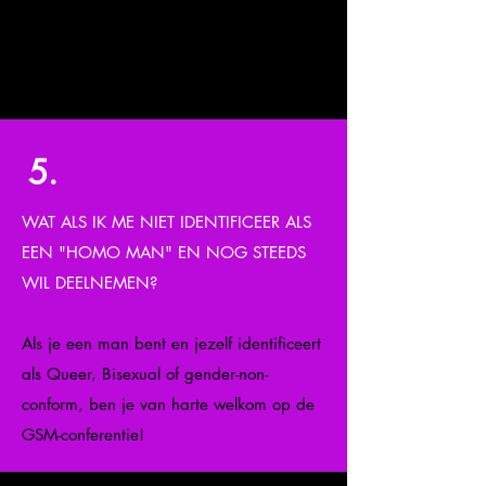
Dance on the River Cruise is een
onderdeel van
The Pride Celebration
.
Allen zijn welkom!
5.
WAT ALS IK ME NIET IDENTIFICEER ALS
EEN "HOMO MAN" EN NOG STEEDS
WIL DEELNEMEN?
Als je een man bent en jezelf identificeert
als Queer, Bisexual of gender-non-
conform, ben je van harte welkom op de
GSM-conferentie!