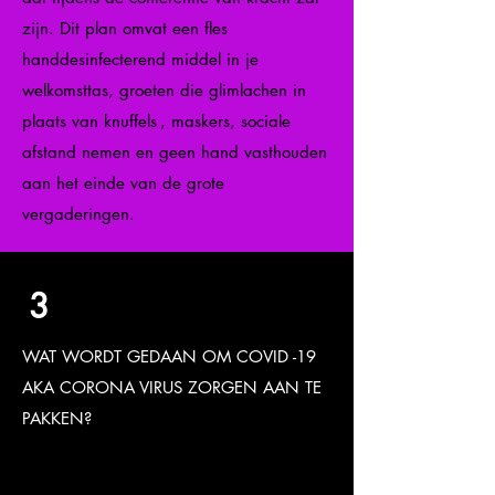
zijn. Dit plan omvat een fles
handdesinfecterend middel in je
welkomsttas, groeten die glimlachen in
plaats van knuffels
, maskers, sociale
afstand nemen en geen hand vasthouden
aan het einde van de grote
vergaderingen.
3
WAT WORDT GEDAAN OM COVID -19
AKA CORONA VIRUS ZORGEN AAN TE
PAKKEN?
Op de conferentie van 2021 zijn we