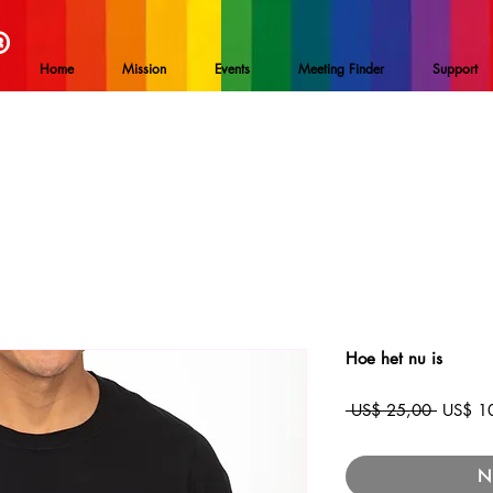
®
Home
Mission
Events
Meeting Finder
Support
Hoe het nu is
Normal
 US$ 25,00 
US$ 1
prijs
Ni