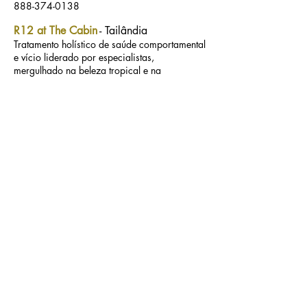
888-374-0138
R12 at The Cabin
- Tailândia
Tratamento holístico de saúde comportamental
e vício liderado por especialistas,
mergulhado na beleza tropical e na
tranquilidade oriental, um mundo longe de
seus gatilhos
https://www.thecabinchiangmai.com/
+ 65-52-080-720
Seabrook
- Bridgeton, Nova Jersey
Seabrook oferece esperança para salvar
vidas. Afirmando homens e mulheres
apaixonados, fornecemos as ferramentas e
orientações para uma vida mais saudável.
https://www.seabrook.org/
800-761-7575
As listagens foram geradas a partir da
experiência dos membros do nosso
grupo.
Para obter informações sobre como ser