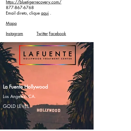
https://bluetigerrecovery.com/
877-867-6768
Email direto, clique
aqui
.
Mapa
Instagram
Twitter
Facebook
La Fuente Hollywood
Los Angeles, CA.
GOLD LEVEL