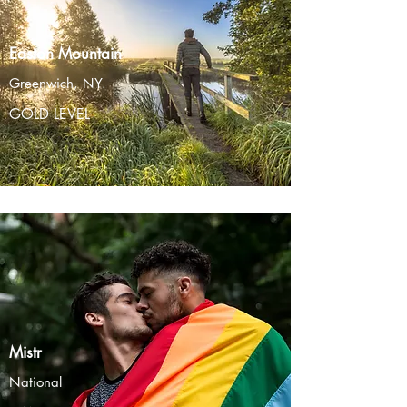
Easton Mountain
Greenwich, NY.
GOLD LEVEL
Mistr
National