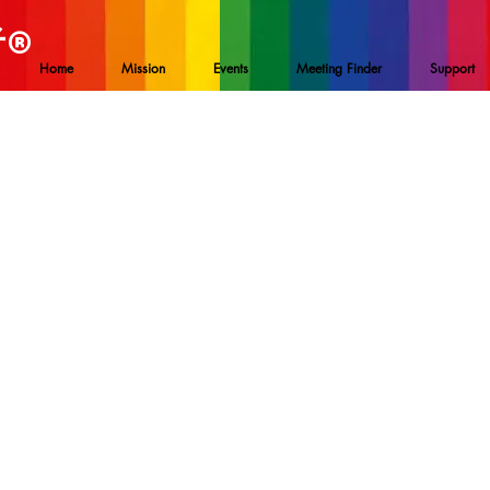
者
®
Home
Mission
Events
Meeting Finder
Support