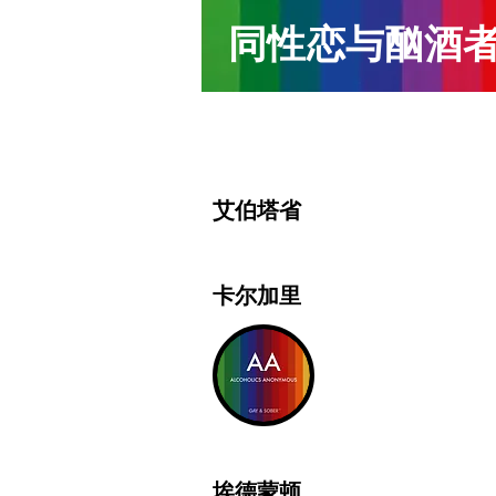
同性恋与酗酒
艾伯塔省
卡尔加里
埃德蒙顿