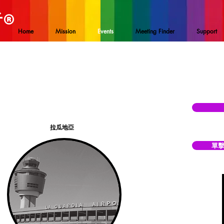
者
®
Home
Mission
Events
Meeting Finder
Support
拉瓜地亞
單