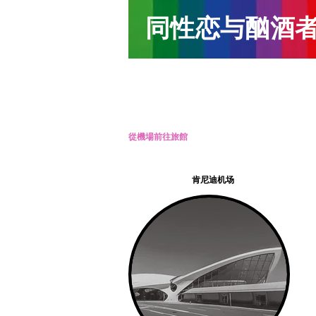
同性恋与酗酒
從機場前往旅館
肯尼迪机场