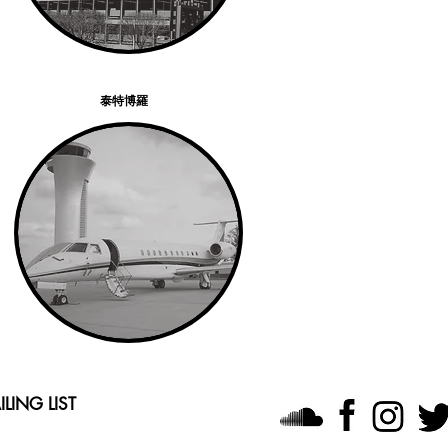
泰特博羅
LING LIST