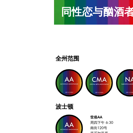
同性恋与酗酒
全州范围
波士顿
世俗AA
周四下午 6:30
南街120号