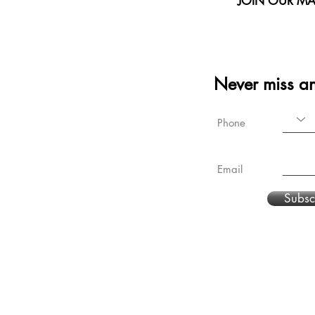
JOIN OUR MAI
Never miss a
Phone
Email
Subsc