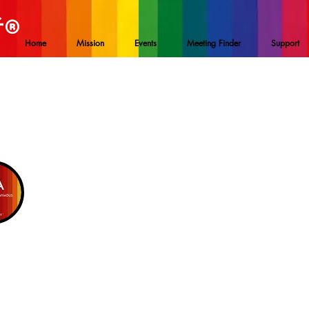
者
®
Home
Mission
Events
Meeting Finder
Support