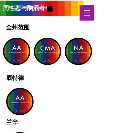
同性恋与酗酒
者
®
全州范围
底特律
兰辛