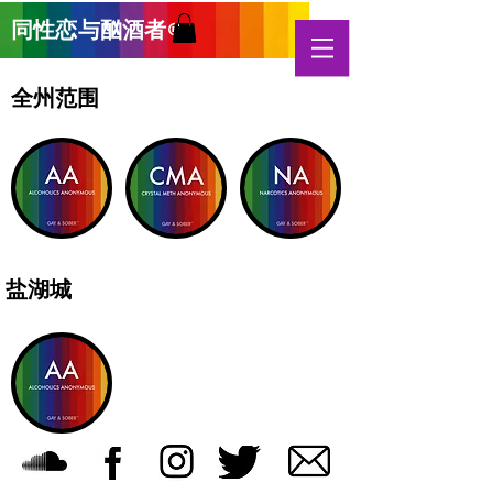
同性恋与酗酒
者
®
全州范围
盐湖城