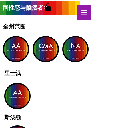
同性恋与酗酒
者
®
全州范围
里士满
斯汤顿