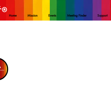
者
®
Home
Mission
Events
Meeting Finder
Support