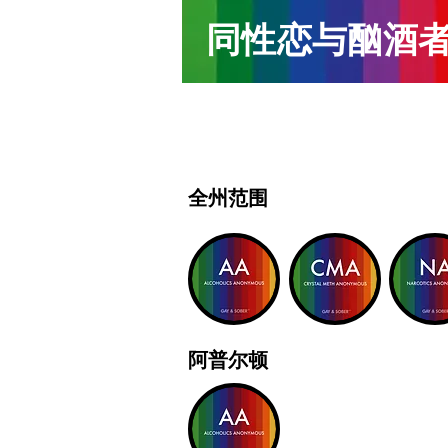
同性恋与酗酒
全州范围
阿普尔顿