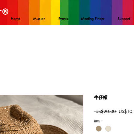
者
®
Home
Mission
Events
Meeting Finder
Support
牛仔帽
一
 US$20.00 
US$10.
般
颜色
*
價
格