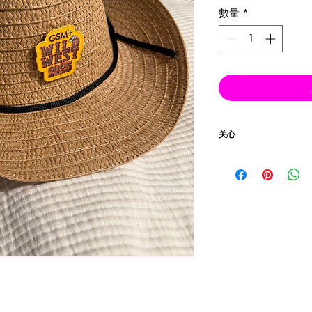
數量
*
关心
温水机洗，将衣物翻面，
仅使用非氯漂白剂。
中温烘干。
不要熨烫（这很奇怪）
不可干洗。