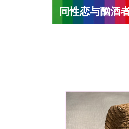
同性恋与酗酒