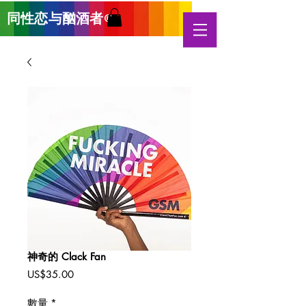
同性恋与酗酒
者
®
神奇的 Clack Fan
價
US$35.00
格
數量
*