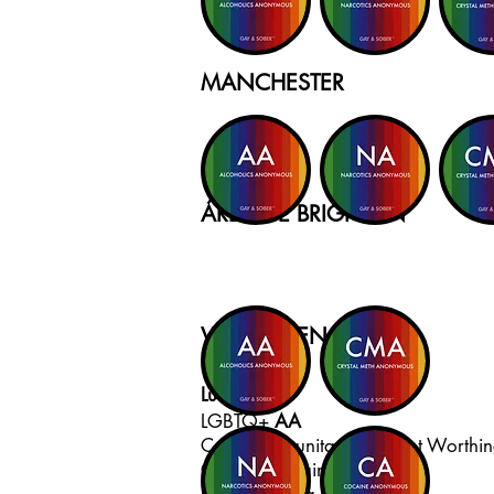
MANCHESTER
ÁREA DE BRIGHTON
VALE LA PENA
Lunes
LGBTQ+
AA
Centro comunitario de East Worthi
Carril de páginas