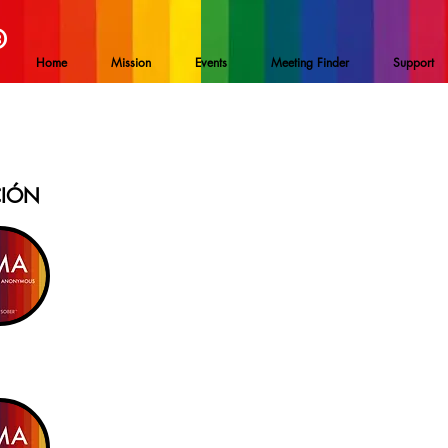
®
Home
Mission
Events
Meeting Finder
Support
CIÓN