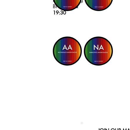
East
Worthing
BN11 2NQ
19:30