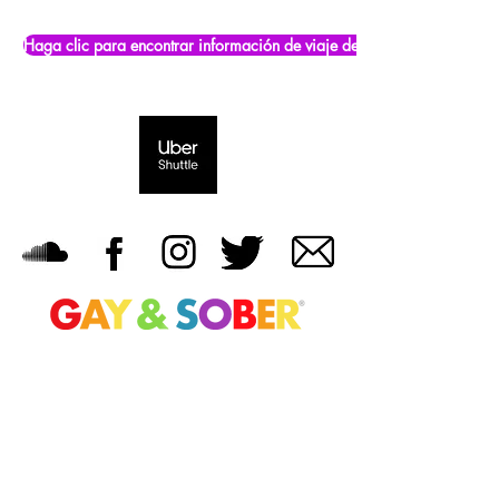
Haga clic para encontrar información de viaje del aeropuerto
PRENSA Y TESTIMONIOS
Calendari
Carpeta
Fogonadur
Preguntas
o
de prensa
a
y
respuestas