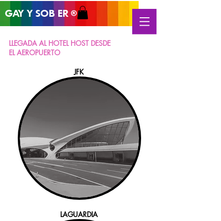
GAY Y SOB
ER
®
LLEGADA AL HOTEL HOST DESDE
EL AEROPUERTO
JFK
LAGUARDIA