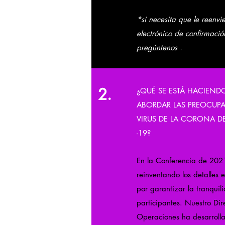
*si necesita que le reenvi
electrónico de confirmació
pregúntenos
.
2.
¿QUÉ SE ESTÁ HACIEND
ABORDAR LAS PREOCUPA
VIRUS DE LA CORONA D
-19?
En la Conferencia de 202
reinventando los detalles 
por garantizar la tranquil
participantes. Nuestro Dir
Operaciones ha desarroll