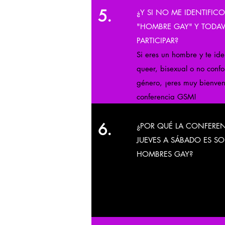
5.
¿Y SI NO ME IDENTIFI
"HOMBRE GAY" Y TODAV
PARTICIPAR?
Si eres un hombre y te ide
queer, bisexual o no conf
género, ¡eres muy bienven
conferencia GSM!
6.
¿POR QUÉ LA CONFERE
JUEVES A SÁBADO ES SO
HOMBRES GAY?
Porque sentimos que exist
de una programación espe
hable de la experiencia d
"hombre gay" en recupera