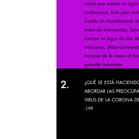
sólido que estará en vigor
conferencia. Este plan inc
botella de desinfectante 
bolsa de bienvenida, Sal
sonríen en lugar de dar a
máscaras, distanciamiento
tomarse de la mano al fina
grandes reuniones.
2.
¿QUÉ SE ESTÁ HACIEND
ABORDAR LAS PREOCUPA
VIRUS DE LA CORONA D
-19?
En la Conferencia de 202
reinventando los detalles 