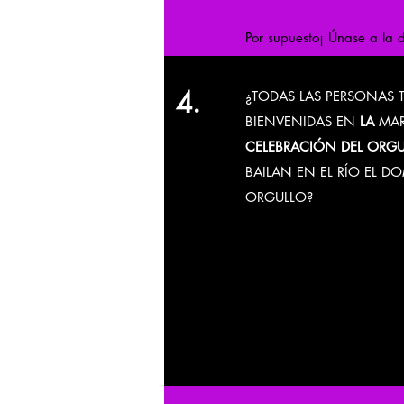
Por supuesto¡ Únase a la d
4.
¿TODAS LAS PERSONAS 
BIENVENIDAS EN
LA
MAR
CELEBRACIÓN DEL ORG
BAILAN EN EL RÍO EL D
ORGULLO?
Si.
La celebración
del Orgu
domingo del Orgullo es p
las personas LGBTQ + de
de recuperación
y sus alia
crucero Dance on the Rive
The Pride Celebration
.
¡T
bienvenidos!