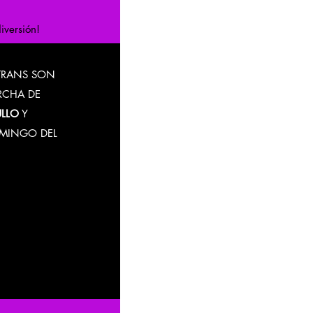
iversión!
TRANS SON
CHA DE
ULLO
Y
OMINGO DEL
llo el
ara
TODAS
 la comunidad
dos. El
r es parte de
odos son