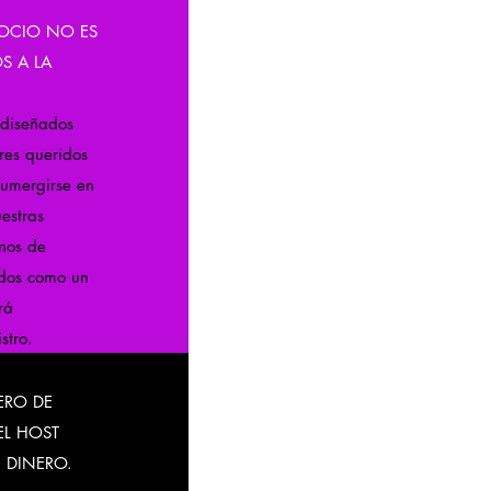
SOCIO NO ES
S A LA
n diseñados
res queridos
sumergirse en
estras
rnos de
idos como un
rá
stro.
ERO DE
EL HOST
 DINERO.