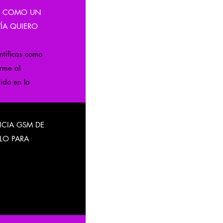
CO COMO UN
ÍA QUIERO
ntificas como
orme al
ido en la
NCIA GSM DE
LO PARA
e la necesidad
cial que
e ser un
ción.