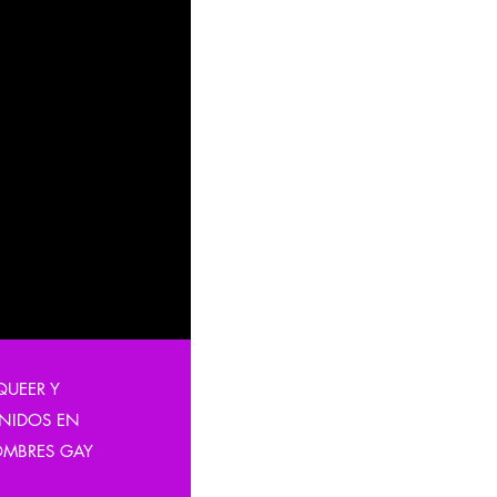
idad de los
ector de
ado un plan
 durante la
luye una
de manos en su
udos que
brazos
,
 social y no
l de las
QUEER Y
ENIDOS EN
OMBRES GAY