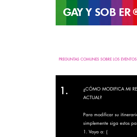
GAY Y SOB
ER
PREGUNTAS COMUNES SOBRE LOS EVENTOS 
1.
¿CÓMO MODIFICA MI R
ACTUAL?
Para modificar su itinerari
simplemente siga estos pa
1. Vaya a: (