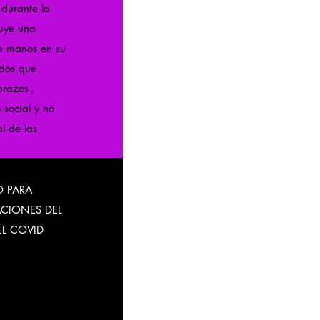
 durante la
luye una
de manos en su
udos que
brazos
,
 social y no
l de las
O PARA
CIONES DEL
EL COVID
1, estamos
en un esfuerzo