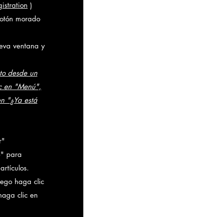
stration
)
botón morado
ueva ventana y
sto desde un
ic en "Menú",
en "¿Ya está
r"
e" para
artículos.
uego haga clic
haga clic en