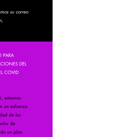
emos su correo
n,
O PARA
CIONES DEL
EL COVID
1, estamos
en un esfuerzo
idad de los
ector de
ado un plan