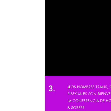
por garantizar la tranquil
participantes. Nuestro Dir
Operaciones ha desarroll
sólido que estará en vigor
conferencia. Este plan inc
botella de desinfectante 
bolsa de bienvenida, Sal
sonríen en lugar de dar a
máscaras, distanciamiento
tomarse de la mano al fina
grandes reuniones.
3.
¿LOS HOMBRES TRANS, 
BISEXUALES SON BIENV
LA CONFERENCIA DE H
& SOBER?