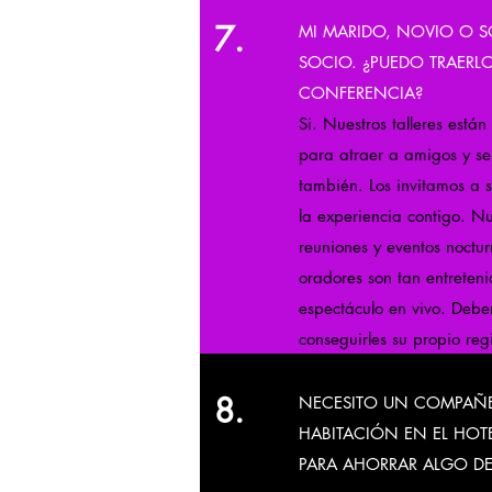
7.
MI MARIDO, NOVIO O 
SOCIO. ¿PUEDO TRAERLO
CONFERENCIA?
Si. Nuestros talleres está
para atraer a amigos y se
también. Los invitamos a 
la experiencia contigo. Nu
reuniones y eventos noctu
oradores son tan entreten
espectáculo en vivo. Debe
conseguirles su propio regi
8.
NECESITO UN COMPAÑ
HABITACIÓN EN EL HOT
PARA AHORRAR ALGO DE