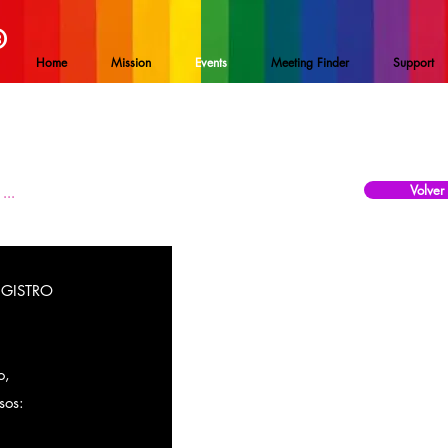
®
Home
Mission
Events
Meeting Finder
Support
Volver
...
EGISTRO
o,
sos: