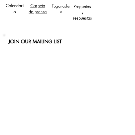
Calendari
Carpeta
Fogonadur
Preguntas
o
de prensa
a
y
respuestas
JOIN OUR MAILING LIST
Never miss an update
Phone
Email
Subscribe Now