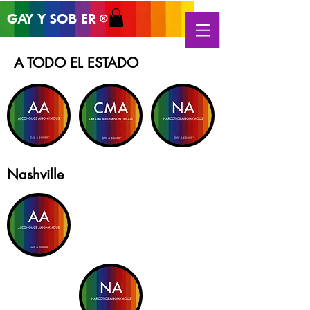
GAY Y SOB
ER
®
A TODO EL ESTADO
Nashville