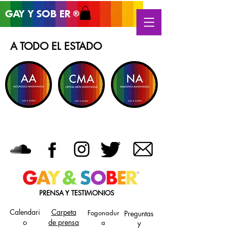
GAY Y SOB
ER
®
A TODO EL ESTADO
PRENSA Y TESTIMONIOS
Calendari
Carpeta
Fogonadur
Preguntas
o
de prensa
a
y