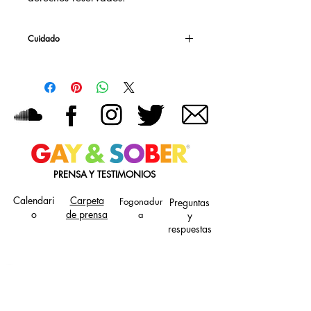
Cuidado
Lavar a máquina con agua tibia, con colores
similares.
Utilice únicamente lejía sin cloro.
Secar en secadora a temperatura media.
No planchar (eso es raro)
No lavar en seco.
PRENSA Y TESTIMONIOS
Calendari
Carpeta
Fogonadur
Preguntas
o
de prensa
a
y
respuestas
JOIN OUR MAILING LIST