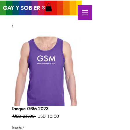
GAY Y SOB
ER
®
Tanque GSM 2023
Precio
Precio
 USD 25.00 
USD 10.00
de
oferta
Tamaño
*