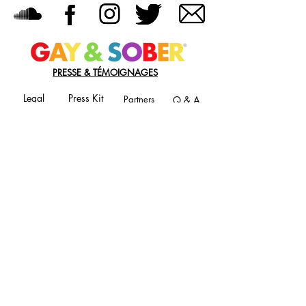
PRESSE & TÉMOIGNAGES
Legal
Press Kit
Partners
Q & A
JOIN OUR MAILING LIST
Never miss an update
Phone