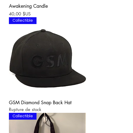
Awakening Candle
Prix
40,00 $US
Collectible
GSM Diamond Snap Back Hat
Rupture de stock
Collectible