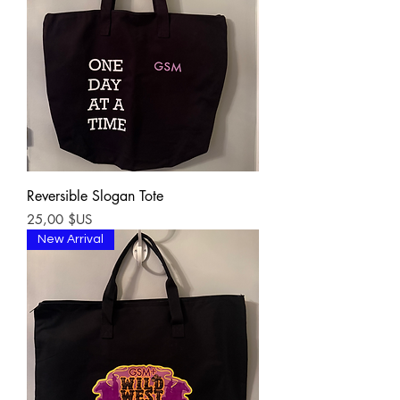
Reversible Slogan Tote
Prix
25,00 $US
New Arrival