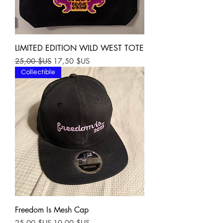
LIMITED EDITION WILD WEST TOTE
Prix original
Prix promotionnel
25,00 $US
17,50 $US
Collectible
Freedom Is Mesh Cap
Prix original
Prix promotionnel
25,00 $US
10,00 $US