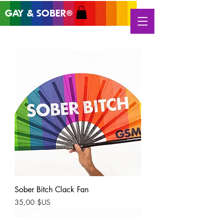
GAY & SOB
ER
®
Sober Bitch Clack Fan
Prix
35,00 $US