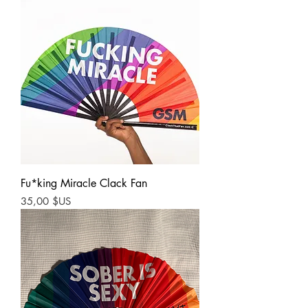
Fu*king Miracle Clack Fan
Prix
35,00 $US