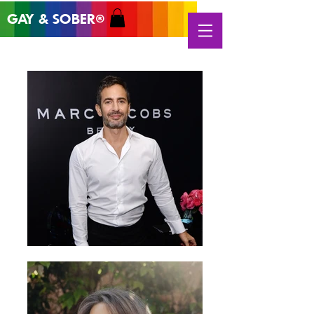
GAY & SOB
ER
®