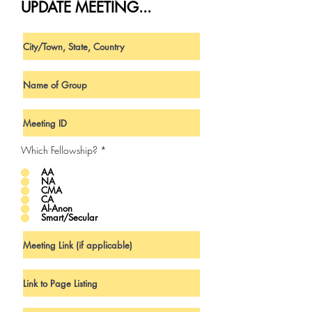
UPDATE MEETING...
Which Fellowship?
*
AA
NA
CMA
CA
Al-Anon
Smart/Secular