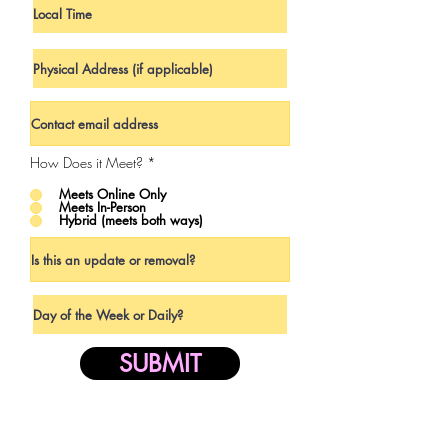
How Does it Meet?
*
Meets Online Only
Meets In-Person
Hybrid (meets both ways)
SUBMIT