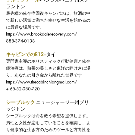
ラントン
最先端の依存症回復キャンパスは、飲酒の中
で新しい活気に満ちた幸せな生活を始めるの
に最適な場所です。
https://www.brookdalerecovery.com/
888-374-0138
キャビンでのR12–
タイ
専門家主導のホリスティック行動健康と依存
症治療は、熱帯の美しさと東洋の静けさに浸
り、あなたの引き金から離れた世界です
https://www.thecabinchiangmai.com/
+ 65-52-080-720
シーブルック
-ニュージャージー州ブリ
ッジトン
シーブルックは命を救う希望を提供します。
男性と女性が恋をしていることを確認し、よ
り健康的な生き方のためのツールと方向性を