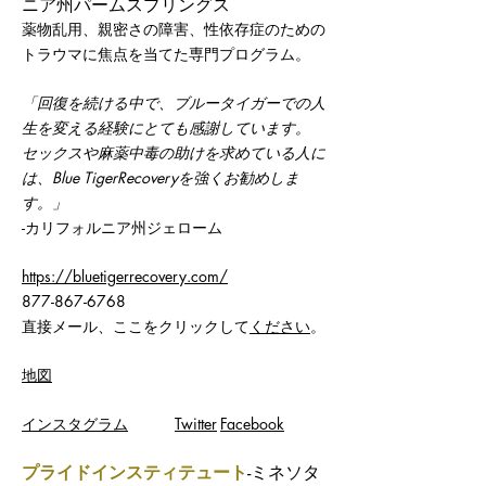
ニア州パームスプリングス
薬物乱用、親密さの障害、性依存症のための
トラウマに焦点を当てた専門プログラム。
「回復を続ける中で、ブルータイガーでの人
生を変える経験にとても感謝しています。
セックスや麻薬中毒の助けを求めている人に
は、Blue TigerRecoveryを強くお勧めしま
す。」
-カリフォルニア州ジェローム
https://bluetigerrecovery.com/
877-867-6768
直接メール、ここをクリックして
ください
。
地図
インスタグラム
Twitter
Facebook
プライドインスティテュート
-ミネソタ