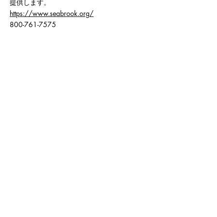
提供します。
https://www.seabrook.org/
800-761-7575
*免責事項：あなた、あなたの愛する人、お
よび/またはあなたの病歴、現在の健康およ
び長期的な目標に精通している医療専門家だ
けが、どの治療プログラムがあなたに適して
いるかを決定できます。 Gay＆SoberInc。は
責任を負いません。
プレス＆推薦状
Legal
Press Kit
Partners
Q & A