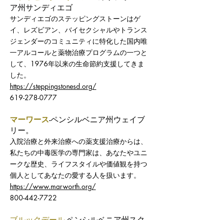
ア州サンディエゴ
サンディエゴのステッピングストーンはゲ
イ、レズビアン、バイセクシャルやトランス
ジェンダーのコミュニティに特化した国内唯
一アルコールと薬物治療プログラムの一つと
して、1976年以来の生命節約支援してきま
した。
https://steppingstonesd.org/
619-278-0777
マーワース
-ペンシルベニア州ウェイブ
リー。
入院治療と外来治療への薬支援治療からは、
私たちの中毒医学の専門家は、あなたやユニ
ークな歴史、ライフスタイルや価値観を持つ
個人としてあなたの愛する人を扱います。
https://www.marworth.org/
800-442-7722
ブルックデール
-ペンシルベニア州スク