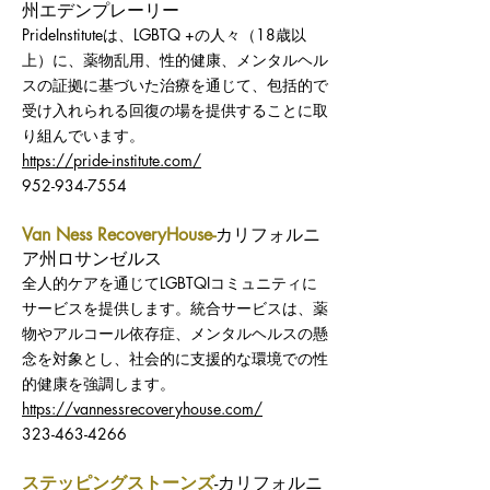
州エデンプレーリー
PrideInstituteは、LGBTQ +の人々（18歳以
上）に、薬物乱用、性的健康、メンタルヘル
スの証拠に基づいた治療を通じて、包括的で
受け入れられる回復の場を提供することに取
り組んでいます。
https://pride-institute.com/
952-934-7554
Van Ness RecoveryHouse-
カリフォルニ
ア州ロサンゼルス
全人的ケアを通じてLGBTQIコミュニティに
サービスを提供します。統合サービスは、薬
物やアルコール依存症、メンタルヘルスの懸
念を対象とし、社会的に支援的な環境での性
的健康を強調します。
https://vannessrecoveryhouse.com/
323-463-4266
ステッピングストーンズ
-カリフォルニ