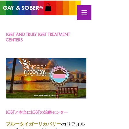
GAY & SOB
ER
®
LGBT AND TRULY LGBT TREATMENT
CENTERS
LGBTと本当にLGBTの治療センター
ブルータイガーリカバリー
-カリフォル