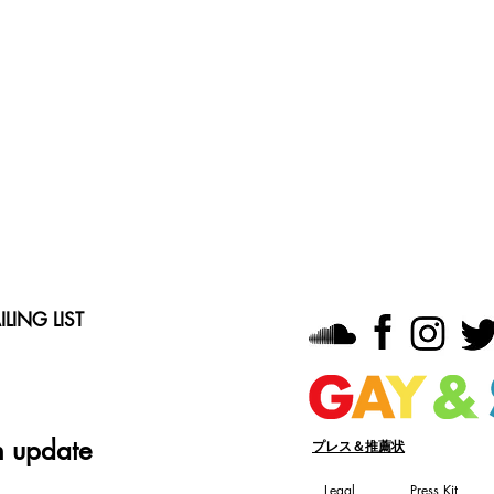
LING LIST
n update
プレス＆推薦状
Legal
Press Kit