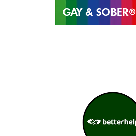
GAY & SOB
ER
®