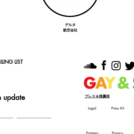
デルタ
航空会社
LING LIST
n update
プレス＆推薦状
Legal
Press Kit
Partners
Privacy